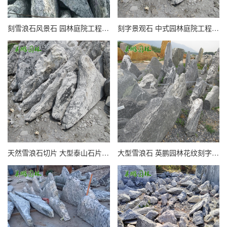
刻雪浪石风景石 园林庭院工程用花纹假山石 古村改造招牌刻字泰山石
刻字景观石 中式园林庭院工程用雪浪石批发 英鹏货源直供生产定制
天然雪浪石切片 大型泰山石片石公园景观石假山造景组合花纹景石
大型雪浪石 英鹏园林花纹刻字石厂家批发 学校校训石海浪石泰山