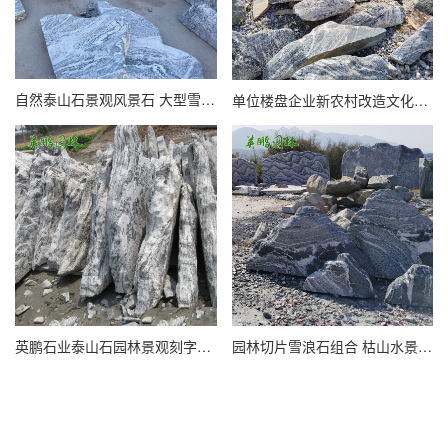
自然泰山石景观风景石 大型雪浪石可按需定制 英鹏石业
单位楼盘企业新农村改造文化石雪浪石 园林造景村牌泰山石
英鹏石业泰山石园林景观刻字石 企业单位门牌石雪浪石
园林切片雪浪石组合 枯山水景庭院造景泰山石