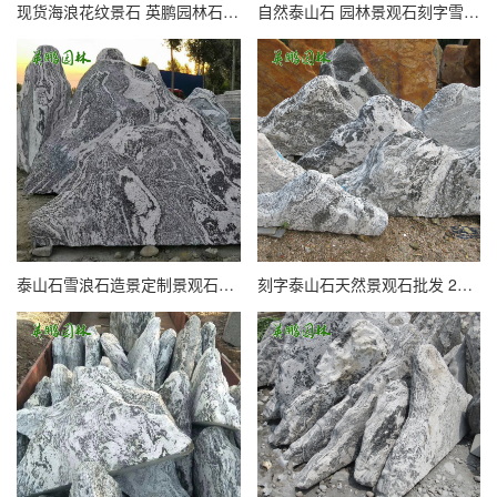
现货海浪花纹景石 英鹏园林石材 雪浪石火切片置石批发
自然泰山石 园林景观石刻字雪浪石 公园风景石英鹏产地直供
泰山石雪浪石造景定制景观石头 户外园林庭院刻字石现货销售
刻字泰山石天然景观石批发 2米高雪浪石园林装饰景石英鹏石业