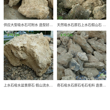
供应大型吸水石可附水 造型好吨位上水石 广 东景观石产地原石
天然吸水石原石上水石假山石 山水盆景假山造景大型流水景观石
上水石吸水盆景原石 假山流水喷泉鱼缸石头造景装饰摆件批发
奇石吸水石原石毛石毛料 造景盆景假山石微景观石头摆件配