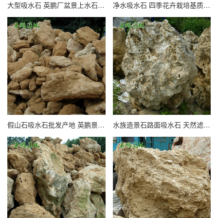
大型吸水石 英鹏厂盆景上水石 天然流水喷泉庭院装饰摆件石
净水吸水石 四季花卉栽培基质用软质多孔石 水族造景假山石
假山石吸水石批发产地 英鹏景观黄色千层石 软质水族景观石
水族造景石路面吸水石 天然滤水火山石 园艺大型池景上水石