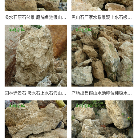
吸水石原石盆景 庭院鱼池假山石头 英鹏石厂天然上水石基地
黑山石厂家水系景观上水石吸水石 园林假山石料盆景造景原石
园林造景石 吸水石上水石假山 室内加湿用庭院造型引水石
产地出售假山水池吨位纯吸水石 盆景微景观源自然造型上水石