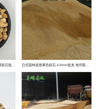
供应装饰造景黄色砾石 水磨石骨料黄砾石批发 楼盘装饰用黄石子
日式园林造景黄色砾石 4-6mm批发 地坪胶粘石黄石子