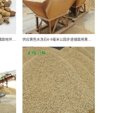
公园小路造景黄色水洗石 建筑工程铺路地坪用碎石子 6-9mm
供应黄色水洗石6-9毫米公园步道铺面用黄鹅卵石胶黏石子