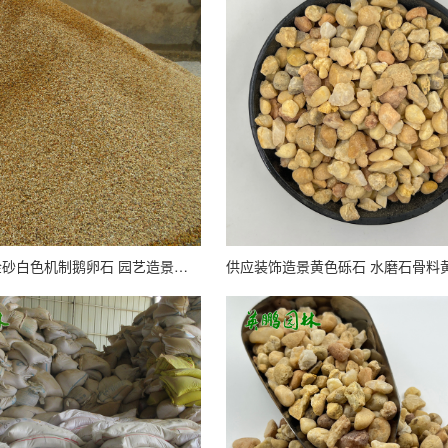
英鹏石场 黄金砂白色机制鹅卵石 园艺造景铺面用白石米