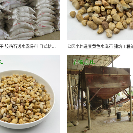
黄色不磨圆石子 胶粘石透水露骨料 日式枯山水造景用黄色系砾石