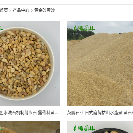
首页
>
产品中心
>
黄金砂黄沙
黄金砂碎石彩色水洗石机制鹅卵石 露骨料黄石米黄色洗米石