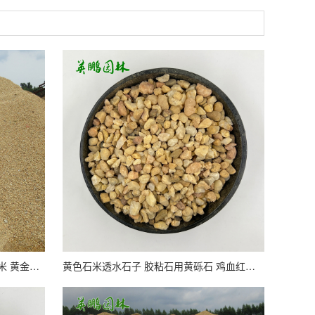
英鹏石业 日式庭院枯山水造景 黄石米 黄金砂水洗石
黄色石米透水石子 胶粘石用黄砾石 鸡血红洗米石机制黄卵石