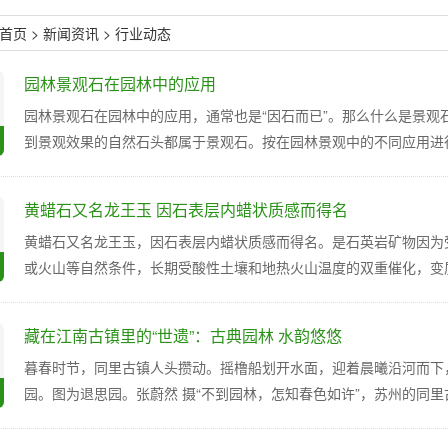
首页
>
新闻资讯
>
行业动态
园林景观石在园林中的应用
园林景观石在园林中的应用，通常也是“因石而已”。那么什么是景观
到景观效果的自然石头都属于景观石。按在园林景观中的不同应用进行.
黄蜡石又名龙王玉 因石表层内蜡状质感而得名
黄蜡石又名龙王玉，因石表层内蜡状质感而得名。是石英岩矿物因为
或火山等自然条件，长期受酸性土壤和地热火山温度的双重催化，变质形
藏在江南古镇里的“世遗”：古典园林 水韵悠悠
暮春时节，同里古镇人头攒动。摇橹船划开水面，迎着晨曦沿河而下
园。图为退思园。张蔚然 摄“不到园林，怎知春色如许”，苏州的同里古镇