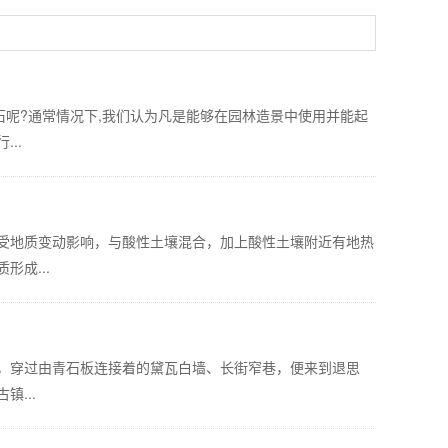
石呢?通常情况下,我们认为凡是能够在园林造景中使用并能起
..
受地质变动影响，与酸性土壤混合，加上酸性土壤附近有地热
成...
，穿过由青石板连接着的黛瓦白墙、长街窄巷，便来到退思
...