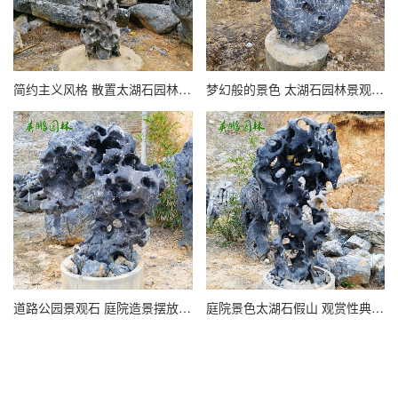
简约主义风格 散置太湖石园林景观增添花园魅力 细节打造品味生活
梦幻般的景色 太湖石园林景观打造的人工湖驳岸水系 英鹏景石厂
道路公园景观石 庭院造景摆放 英鹏石业园林观赏太湖石
庭院景色太湖石假山 观赏性典型传统供石 英鹏园林