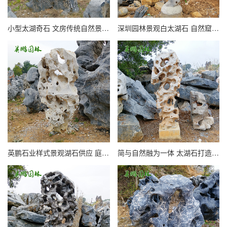
小型太湖奇石 文房传统自然景观石 中式观赏室内摆件太湖石
深圳园林景观白太湖石 自然窟窿石 庭院装饰假山造景石
英鹏石业样式景观湖石供应 庭院景观太湖石 按需定制
简与自然融为一体 太湖石打造的人工湖驳岸水系景石 园林设计之风尚